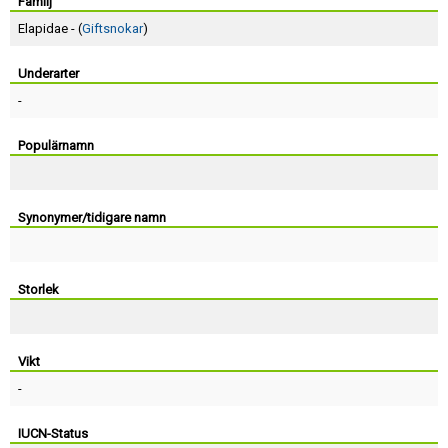
Skapa konto
Familj
Elapidae - (
Giftsnokar
)
Underarter
-
Populärnamn
Synonymer/tidigare namn
Storlek
Vikt
-
IUCN-Status