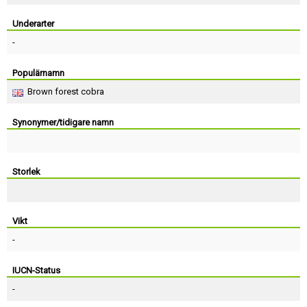
Skapa konto
Underarter
-
Populärnamn
Brown forest cobra
Synonymer/tidigare namn
Storlek
Vikt
-
IUCN-Status
-