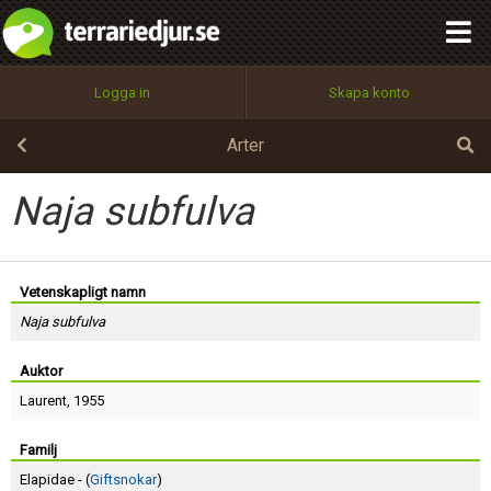
integritetspolicy
OK
Utför
Namn:
Begär nytt lösenord
Logga in
Skapa konto
Tillbaka till förstasidan
100%
Epost:
Arter
Naja subfulva
Användarnamn:
Vetenskapligt namn
Naja subfulva
Lösenord:
Auktor
Laurent
, 1955
Privacy Policy
Terms of Service
Familj
Elapidae - (
Giftsnokar
)