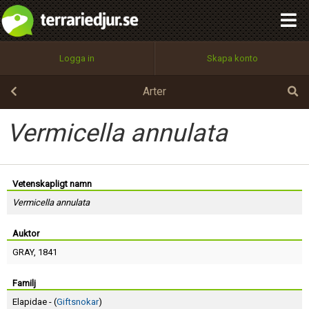
integritetspolicy
OK
Utför
Namn:
Begär nytt lösenord
Logga in
Skapa konto
Tillbaka till förstasidan
100%
Epost:
Arter
Vermicella annulata
Användarnamn:
Vetenskapligt namn
Vermicella annulata
Lösenord:
Auktor
GRAY
, 1841
Privacy Policy
Terms of Service
Familj
Elapidae - (
Giftsnokar
)