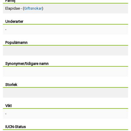
Skapa konto
Familj
Elapidae - (
Giftsnokar
)
Underarter
-
Populärnamn
Synonymer/tidigare namn
Storlek
Vikt
-
IUCN-Status