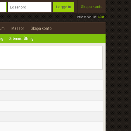
Skapa konto
Logga in
Personer online:
65st
rum
Mässor
Skapa konto
ing
Giftormshållning