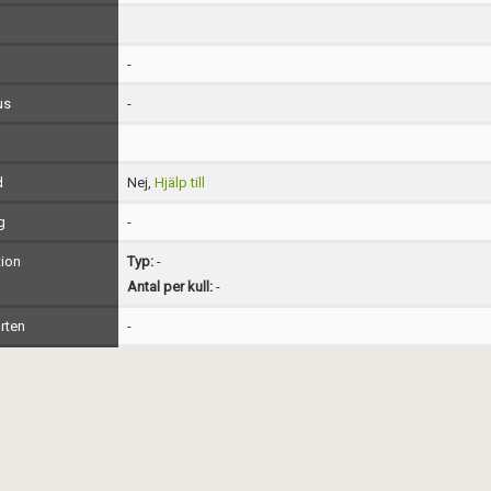
-
us
-
d
Nej,
Hjälp till
g
-
ion
Typ:
-
Antal per kull:
-
rten
-