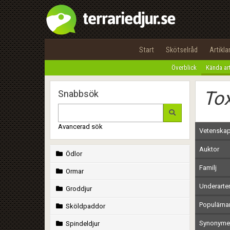
Start
Skötselråd
Artikla
Överblick
Kända ar
To
Snabbsök
Avancerad sök
Vetenskap
Auktor
Ödlor
Familj
Ormar
Underarte
Groddjur
Populärn
Sköldpaddor
Synonymer
Spindeldjur