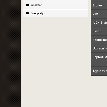
Insekter
Storlek
Övriga djur
Vikt
IUCN-Stat
Skydd
Skötselrå
Utbrednin
Reprodukt
Ägare av a