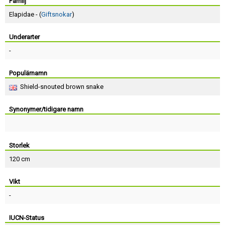
Skapa konto
Familj
Elapidae - (
Giftsnokar
)
Underarter
-
Populärnamn
Shield-snouted brown snake
Synonymer/tidigare namn
Storlek
120 cm
Vikt
-
IUCN-Status