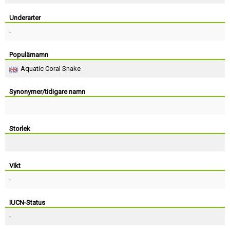
Skapa konto
Underarter
-
Populärnamn
Aquatic Coral Snake
Synonymer/tidigare namn
Storlek
Vikt
-
IUCN-Status
-