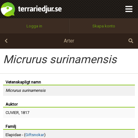
integritetspolicy
OK
Utför
Namn:
Begär nytt lösenord
Logga in
Skapa konto
Tillbaka till förstasidan
100%
Epost:
Arter
Micrurus surinamensis
Användarnamn:
Vetenskapligt namn
Micrurus surinamensis
Lösenord:
Auktor
CUVIER
, 1817
Privacy Policy
Terms of Service
Familj
Elapidae - (
Giftsnokar
)