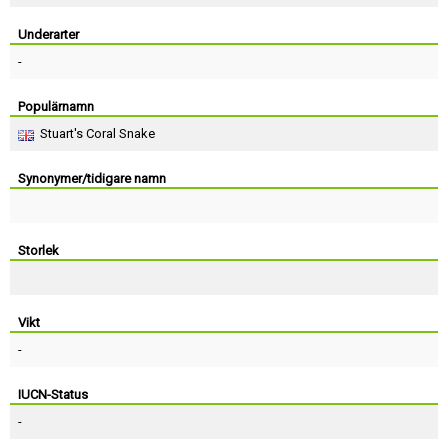
Skapa konto
Underarter
-
Populärnamn
Stuart's Coral Snake
Synonymer/tidigare namn
Storlek
Vikt
-
IUCN-Status
-