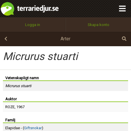
integritetspolicy
OK
Utför
Namn:
Begär nytt lösenord
Logga in
Skapa konto
Tillbaka till förstasidan
100%
Epost:
Arter
Micrurus stuarti
Användarnamn:
Vetenskapligt namn
Micrurus stuarti
Lösenord:
Auktor
ROZE
, 1967
Privacy Policy
Terms of Service
Familj
Elapidae - (
Giftsnokar
)