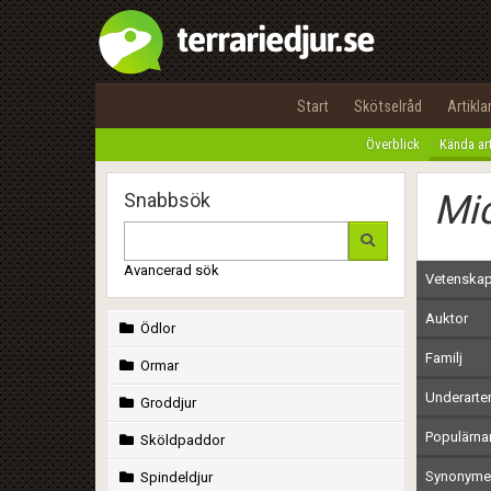
Start
Skötselråd
Artikla
Överblick
Kända ar
Mic
Snabbsök
Avancerad sök
Vetenskap
Auktor
Ödlor
Familj
Ormar
Underarte
Groddjur
Populärn
Sköldpaddor
Synonymer
Spindeldjur