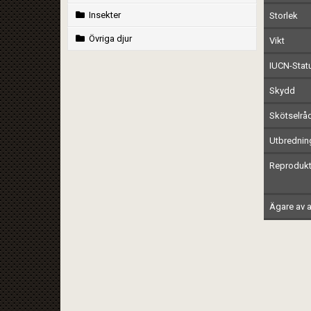
Insekter
Storlek
Övriga djur
Vikt
IUCN-Stat
Skydd
Skötselrå
Utbrednin
Reprodukt
Ägare av a