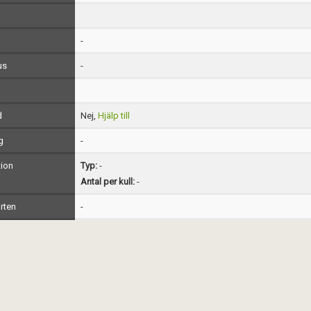
-
us
-
d
Nej,
Hjälp till
g
-
ion
Typ:
-
Antal per kull:
-
rten
-