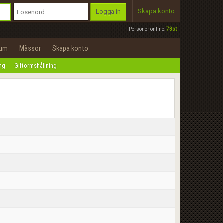
Skapa konto
Logga in
Personer online:
73st
rum
Mässor
Skapa konto
ing
Giftormshållning