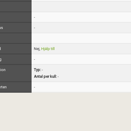
-
us
-
d
Nej,
Hjälp till
g
-
ion
Typ:
-
Antal per kull:
-
rten
-