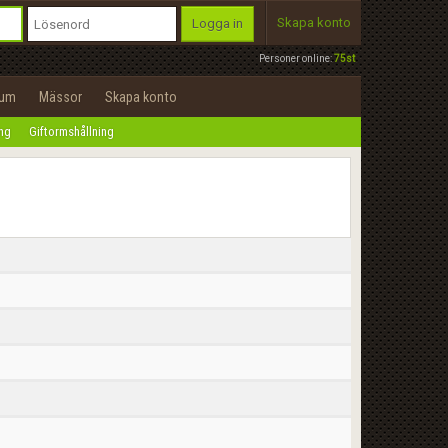
Skapa konto
Logga in
Personer online:
75st
rum
Mässor
Skapa konto
ing
Giftormshållning