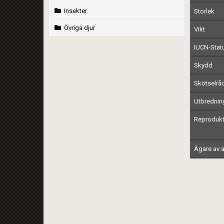
Insekter
Storlek
Övriga djur
Vikt
IUCN-Stat
Skydd
Skötselrå
Utbrednin
Reprodukt
Ägare av a