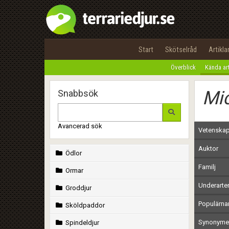
Start
Skötselråd
Artikla
Överblick
Kända ar
Mic
Snabbsök
Avancerad sök
Vetenskap
Auktor
Ödlor
Familj
Ormar
Underarte
Groddjur
Populärn
Sköldpaddor
Synonymer
Spindeldjur