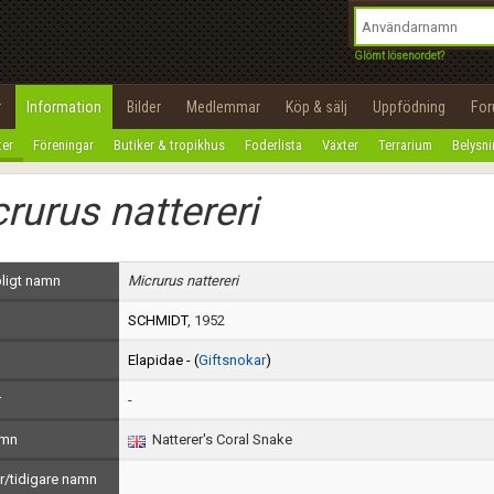
integritetspolicy
OK
Utför
Namn:
Begär nytt lösenord
Glömt lösenordet?
Tillbaka till förstasidan
Epost:
r
Information
Bilder
Medlemmar
Köp & sälj
Uppfödning
Fo
100%
ter
Föreningar
Butiker & tropikhus
Foderlista
Växter
Terrarium
Belysn
Användarnamn:
rurus nattereri
Lösenord:
Privacy Policy
ligt namn
Micrurus nattereri
Terms of Service
SCHMIDT
, 1952
Skapa konto
Elapidae - (
Giftsnokar
)
r
-
amn
Natterer's Coral Snake
/tidigare namn