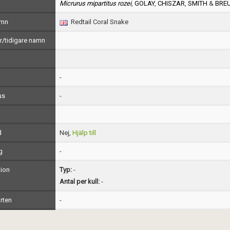
Micrurus mipartitus rozei
,
GOLAY
,
CHISZAR
,
SMITH
&
BRE
amn
Redtail Coral Snake
/tidigare namn
-
us
-
d
Nej,
Hjälp till
g
-
ion
Typ:
-
Antal per kull:
-
rten
-