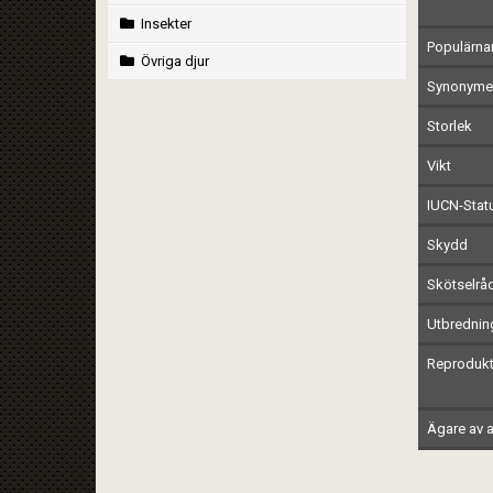
Insekter
Populärn
Övriga djur
Synonymer
Storlek
Vikt
IUCN-Stat
Skydd
Skötselrå
Utbrednin
Reprodukt
Ägare av a