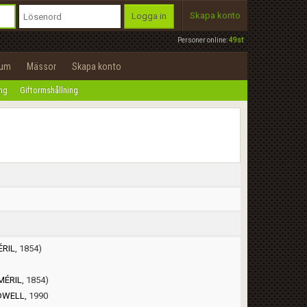
Skapa konto
Logga in
Personer online:
49st
rum
Mässor
Skapa konto
ing
Giftormshållning
RIL
, 1854)
MÉRIL
, 1854)
DWELL
, 1990