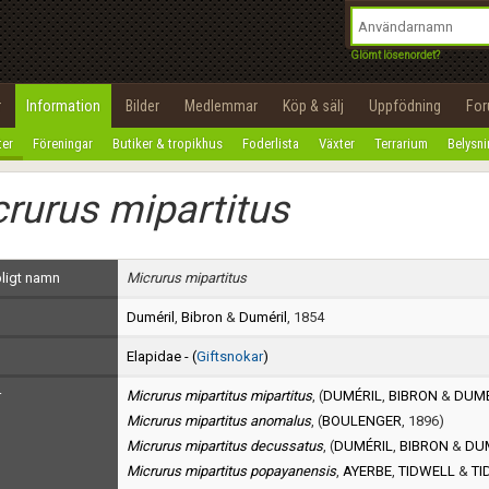
integritetspolicy
OK
Utför
Namn:
Begär nytt lösenord
Glömt lösenordet?
Tillbaka till förstasidan
Epost:
r
Information
Bilder
Medlemmar
Köp & sälj
Uppfödning
Fo
100%
ter
Föreningar
Butiker & tropikhus
Foderlista
Växter
Terrarium
Belysn
Användarnamn:
rurus mipartitus
Lösenord:
Privacy Policy
ligt namn
Micrurus mipartitus
Terms of Service
Duméril
,
Bibron
&
Duméril
, 1854
Skapa konto
Elapidae - (
Giftsnokar
)
r
Micrurus mipartitus mipartitus
, (
DUMÉRIL
,
BIBRON
&
DUMÉ
Micrurus mipartitus anomalus
, (
BOULENGER
, 1896)
Micrurus mipartitus decussatus
, (
DUMÉRIL
,
BIBRON
&
DU
Micrurus mipartitus popayanensis
,
AYERBE
,
TIDWELL
&
TI