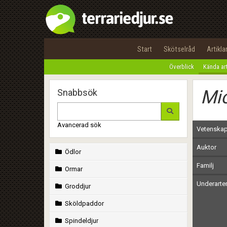
Start
Skötselråd
Artikla
Överblick
Kända ar
Mic
Snabbsök
Avancerad sök
Vetenskap
Auktor
Ödlor
Familj
Ormar
Underarte
Groddjur
Sköldpaddor
Spindeldjur