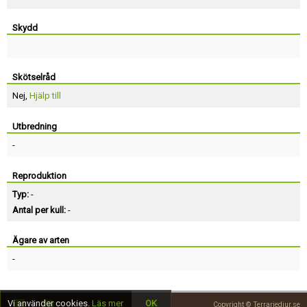
Skydd
Skötselråd
Nej,
Hjälp till
Utbredning
-
Reproduktion
Typ:
-
Antal per kull:
-
Ägare av arten
-
Vi använder cookies.
Läs mer
OK
Copyright © Terrariedjur.se