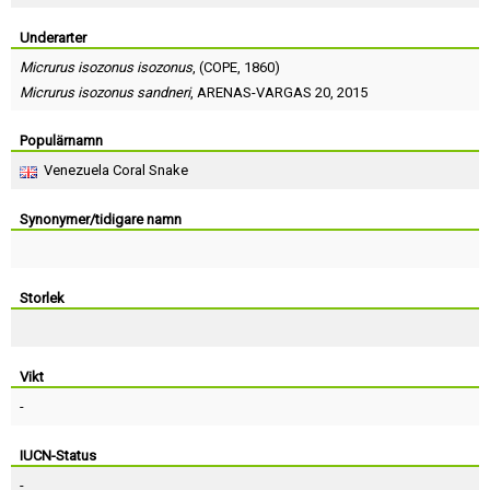
Skapa konto
Underarter
Micrurus isozonus isozonus
, (
COPE
, 1860)
Micrurus isozonus sandneri
,
ARENAS-VARGAS 20
, 2015
Populärnamn
Venezuela Coral Snake
Synonymer/tidigare namn
Storlek
Vikt
-
IUCN-Status
-