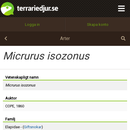
integritetspolicy
OK
Utför
Namn:
Begär nytt lösenord
Logga in
Skapa konto
Tillbaka till förstasidan
100%
Epost:
Arter
Micrurus isozonus
Användarnamn:
Vetenskapligt namn
Micrurus isozonus
Lösenord:
Auktor
COPE
, 1860
Privacy Policy
Terms of Service
Familj
Elapidae - (
Giftsnokar
)