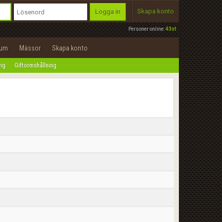
Skapa konto
Logga in
Personer online:
43st
rum
Mässor
Skapa konto
ing
Giftormshållning