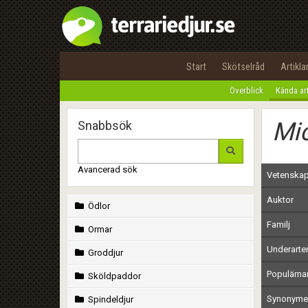
Start
Skötselråd
Artikla
Överblick
Kända ar
Mic
Snabbsök
Avancerad sök
Vetenskap
Auktor
Ödlor
Familj
Ormar
Underarte
Groddjur
Populärn
Sköldpaddor
Synonymer
Spindeldjur