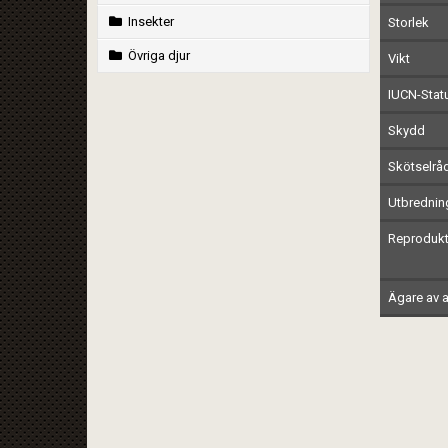
Insekter
Storlek
Övriga djur
Vikt
IUCN-Stat
Skydd
Skötselrå
Utbrednin
Reprodukt
Ägare av a