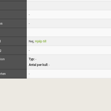
-
us
-
d
Nej,
Hjälp till
g
-
ion
Typ:
-
Antal per kull:
-
rten
-