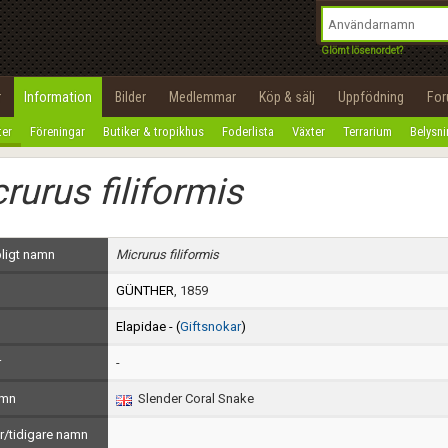
integritetspolicy
OK
Utför
Namn:
Begär nytt lösenord
Glömt lösenordet?
Tillbaka till förstasidan
Epost:
r
Information
Bilder
Medlemmar
Köp & sälj
Uppfödning
Fo
100%
ter
Föreningar
Butiker & tropikhus
Foderlista
Växter
Terrarium
Belysn
Användarnamn:
rurus filiformis
Lösenord:
Privacy Policy
ligt namn
Micrurus filiformis
Terms of Service
GÜNTHER
, 1859
Skapa konto
Elapidae - (
Giftsnokar
)
r
-
amn
Slender Coral Snake
/tidigare namn