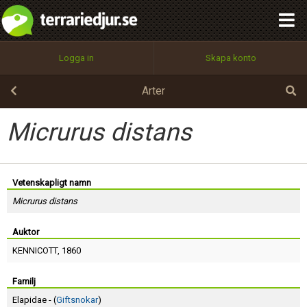
integritetspolicy
OK
Utför
Namn:
Begär nytt lösenord
Logga in
Skapa konto
Tillbaka till förstasidan
100%
Epost:
Arter
Micrurus distans
Användarnamn:
Vetenskapligt namn
Micrurus distans
Lösenord:
Auktor
KENNICOTT
, 1860
Privacy Policy
Terms of Service
Familj
Elapidae - (
Giftsnokar
)