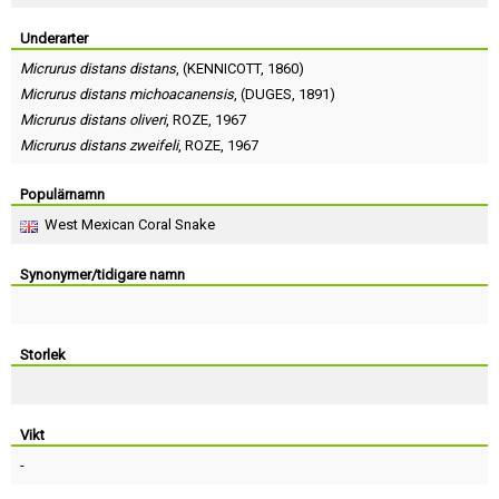
Skapa konto
Underarter
Micrurus distans distans
, (
KENNICOTT
, 1860)
Micrurus distans michoacanensis
, (
DUGES
, 1891)
Micrurus distans oliveri
,
ROZE
, 1967
Micrurus distans zweifeli
,
ROZE
, 1967
Populärnamn
West Mexican Coral Snake
Synonymer/tidigare namn
Storlek
Vikt
-