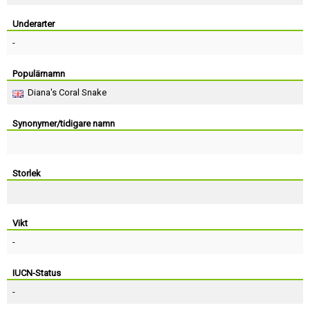
Skapa konto
Underarter
-
Populärnamn
Diana's Coral Snake
Synonymer/tidigare namn
Storlek
Vikt
-
IUCN-Status
-