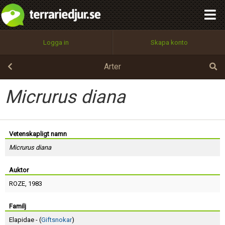
integritetspolicy
OK
Utför
Namn:
Begär nytt lösenord
Logga in
Skapa konto
Tillbaka till förstasidan
100%
Epost:
Arter
Micrurus diana
Användarnamn:
Vetenskapligt namn
Micrurus diana
Lösenord:
Auktor
ROZE
, 1983
Privacy Policy
Terms of Service
Familj
Elapidae - (
Giftsnokar
)