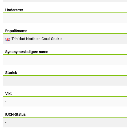
Skapa konto
Underarter
-
Populärnamn
Trinidad Northern Coral Snake
Synonymer/tidigare namn
Storlek
Vikt
-
IUCN-Status
-