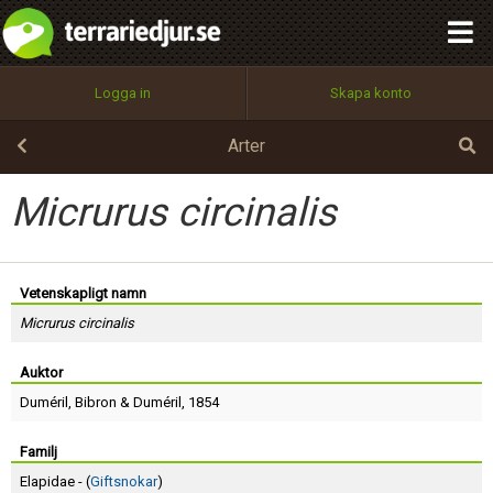
integritetspolicy
OK
Utför
Namn:
Begär nytt lösenord
Logga in
Skapa konto
Tillbaka till förstasidan
100%
Epost:
Arter
Micrurus circinalis
Användarnamn:
Vetenskapligt namn
Micrurus circinalis
Lösenord:
Auktor
Duméril
,
Bibron
&
Duméril
, 1854
Privacy Policy
Terms of Service
Familj
Elapidae - (
Giftsnokar
)