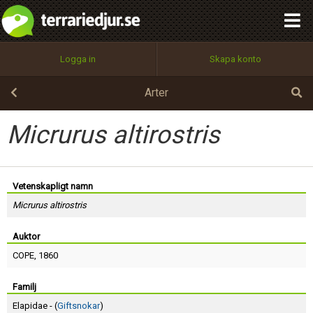
integritetspolicy
OK
Utför
Namn:
Begär nytt lösenord
Logga in
Skapa konto
Tillbaka till förstasidan
100%
Epost:
Arter
Micrurus altirostris
Användarnamn:
Vetenskapligt namn
Micrurus altirostris
Lösenord:
Auktor
COPE
, 1860
Privacy Policy
Terms of Service
Familj
Elapidae - (
Giftsnokar
)