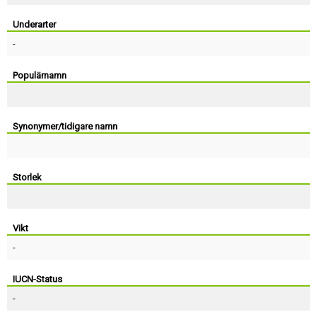
Skapa konto
Underarter
-
Populärnamn
Synonymer/tidigare namn
Storlek
Vikt
-
IUCN-Status
-