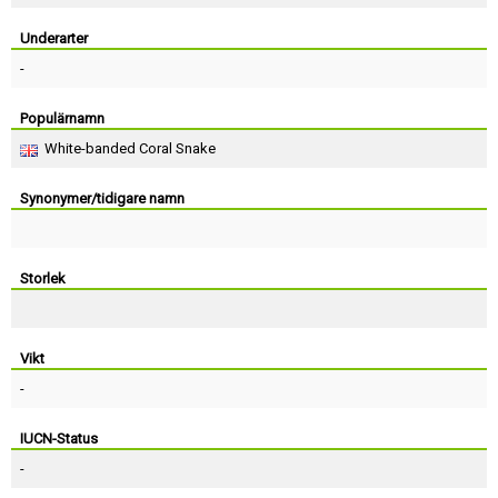
Skapa konto
Underarter
-
Populärnamn
White-banded Coral Snake
Synonymer/tidigare namn
Storlek
Vikt
-
IUCN-Status
-