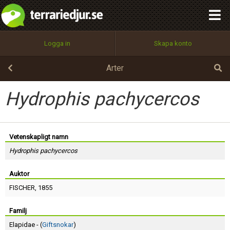
integritetspolicy
OK
Utför
Namn:
Begär nytt lösenord
Logga in
Skapa konto
Tillbaka till förstasidan
100%
Epost:
Arter
Hydrophis pachycercos
Användarnamn:
Vetenskapligt namn
Hydrophis pachycercos
Lösenord:
Auktor
FISCHER
, 1855
Privacy Policy
Terms of Service
Familj
Elapidae - (
Giftsnokar
)