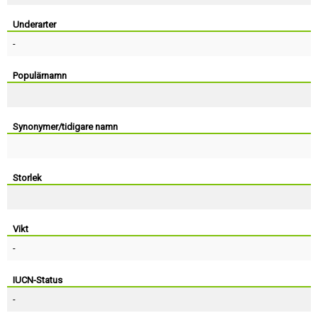
Skapa konto
Underarter
-
Populärnamn
Synonymer/tidigare namn
Storlek
Vikt
-
IUCN-Status
-