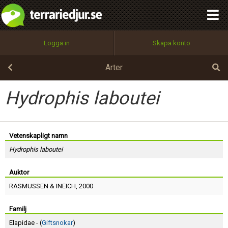
integritetspolicy
OK
Utför
Namn:
Begär nytt lösenord
Logga in
Skapa konto
Tillbaka till förstasidan
100%
Epost:
Arter
Hydrophis laboutei
Användarnamn:
Vetenskapligt namn
Hydrophis laboutei
Lösenord:
Auktor
RASMUSSEN
&
INEICH
, 2000
Privacy Policy
Terms of Service
Familj
Elapidae - (
Giftsnokar
)