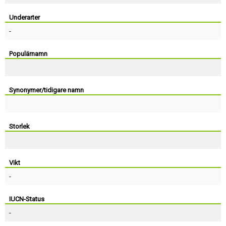
Skapa konto
Underarter
-
Populärnamn
Synonymer/tidigare namn
Storlek
Vikt
-
IUCN-Status
-