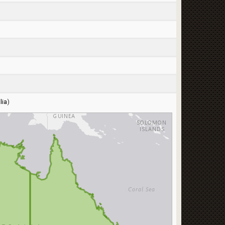
lia
)