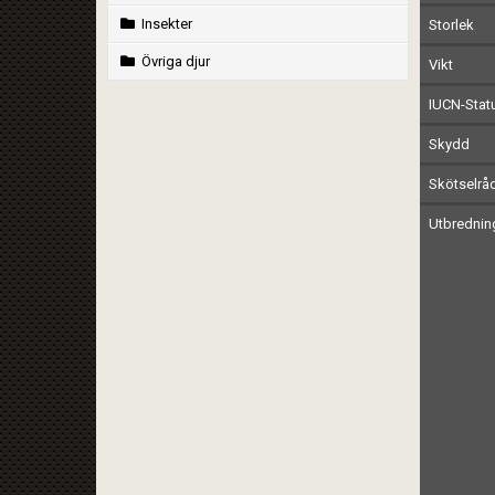
Insekter
Storlek
Övriga djur
Vikt
IUCN-Stat
Skydd
Skötselrå
Utbrednin