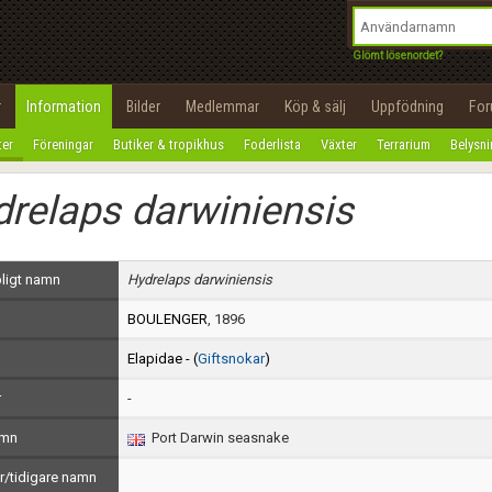
integritetspolicy
OK
Utför
Namn:
Begär nytt lösenord
Glömt lösenordet?
Tillbaka till förstasidan
Epost:
r
Information
Bilder
Medlemmar
Köp & sälj
Uppfödning
Fo
100%
ter
Föreningar
Butiker & tropikhus
Foderlista
Växter
Terrarium
Belysn
Användarnamn:
relaps darwiniensis
Lösenord:
Privacy Policy
ligt namn
Hydrelaps darwiniensis
Terms of Service
BOULENGER
, 1896
Skapa konto
Elapidae - (
Giftsnokar
)
r
-
amn
Port Darwin seasnake
/tidigare namn