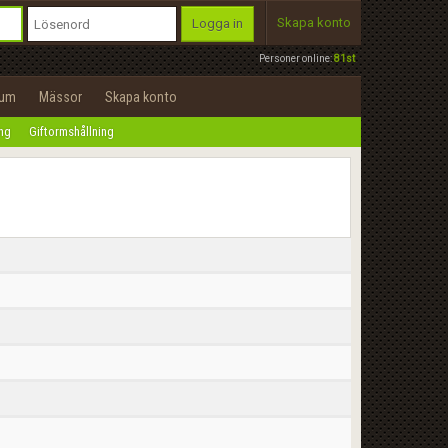
Skapa konto
Logga in
Personer online:
81st
rum
Mässor
Skapa konto
ing
Giftormshållning