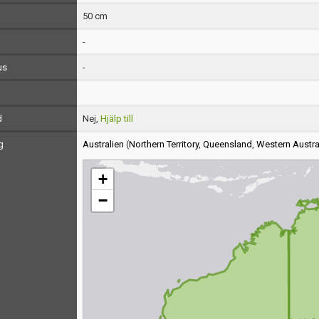
50 cm
-
us
-
d
Nej,
Hjälp till
g
Australien
(
Northern Territory
,
Queensland
,
Western Austra
+
−