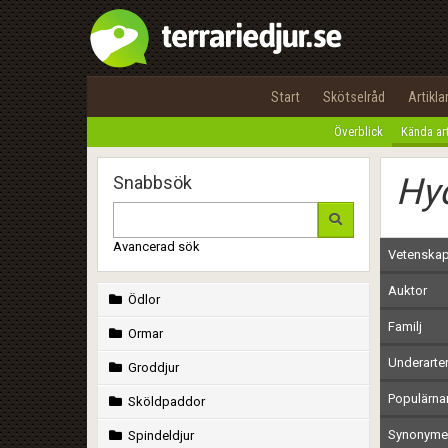
Start
Skötselråd
Artikla
Överblick
Kända ar
Hyd
Snabbsök
Avancerad sök
Vetenskap
Auktor
Ödlor
Familj
Ormar
Underarte
Groddjur
Populärn
Sköldpaddor
Synonymer
Spindeldjur