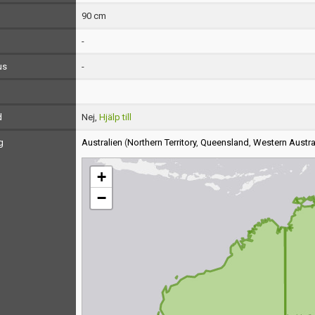
90 cm
-
us
-
d
Nej,
Hjälp till
g
Australien
(
Northern Territory
,
Queensland
,
Western Austra
+
−