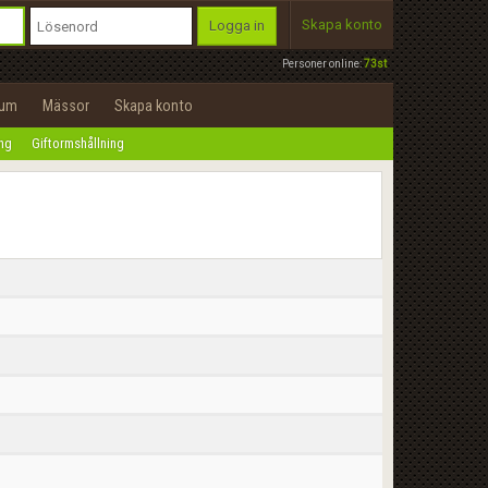
Skapa konto
Logga in
Personer online:
73st
rum
Mässor
Skapa konto
ing
Giftormshållning