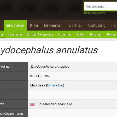
integritetspolicy
OK
Utför
Namn:
Begär nytt lösenord
Glömt lösenordet?
Tillbaka till förstasidan
Epost:
r
Information
Bilder
Medlemmar
Köp & sälj
Uppfödning
Fo
100%
ter
Föreningar
Butiker & tropikhus
Foderlista
Växter
Terrarium
Belysn
Användarnamn:
ydocephalus annulatus
Lösenord:
Privacy Policy
ligt namn
Emydocephalus annulatus
Terms of Service
KREFFT
, 1869
Skapa konto
Elapidae - (
Giftsnokar
)
r
-
amn
Turtle-headed seasnake
/tidigare namn