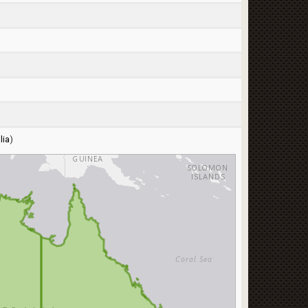
lia
)