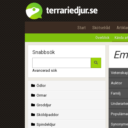
Start
Skötselråd
Artikla
Överblick
Kända ar
Em
Snabbsök
Avancerad sök
Vetenskap
Auktor
Ödlor
Familj
Ormar
Underarte
Groddjur
Populärn
Sköldpaddor
Synonymer
Spindeldjur