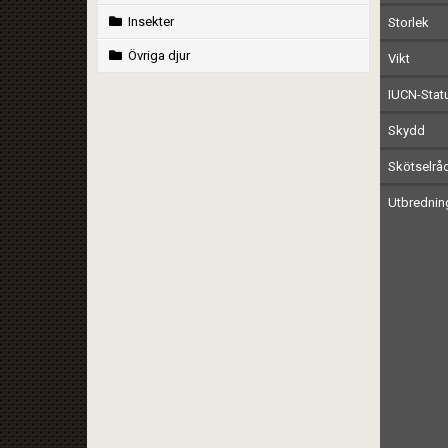
Insekter
Storlek
Övriga djur
Vikt
IUCN-Stat
Skydd
Skötselrå
Utbrednin