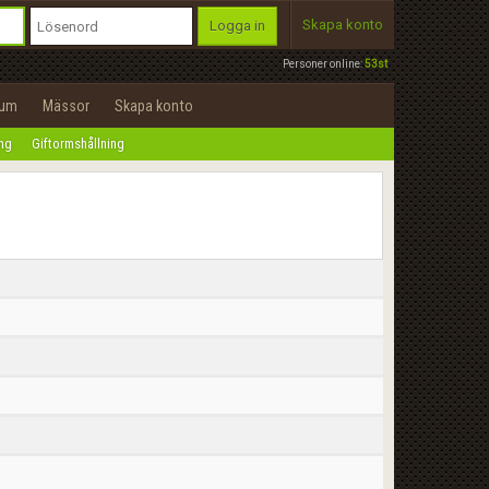
Skapa konto
Logga in
Personer online:
53st
rum
Mässor
Skapa konto
ing
Giftormshållning