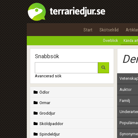
Start
Skötselråd
Artikla
Överblick
Kända ar
Dem
Snabbsök
Avancerad sök
Vetenskap
Auktor
Ödlor
Familj
Ormar
Underarte
Groddjur
Populärn
Sköldpaddor
Synonymer
Spindeldjur