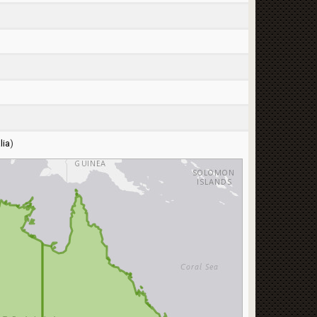
lia
)