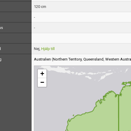
120 cm
-
us
-
d
Nej,
Hjälp till
g
Australien
(
Northern Territory
,
Queensland
,
Western Austra
+
−