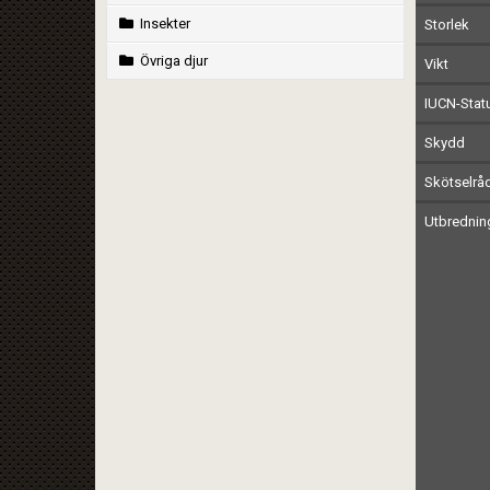
Insekter
Storlek
Övriga djur
Vikt
IUCN-Stat
Skydd
Skötselrå
Utbrednin