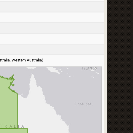
tralia
,
Western Australia
)