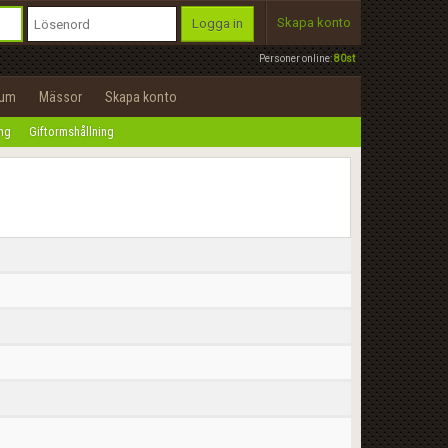
Skapa konto
Logga in
Personer online:
80st
rum
Mässor
Skapa konto
ing
Giftormshållning