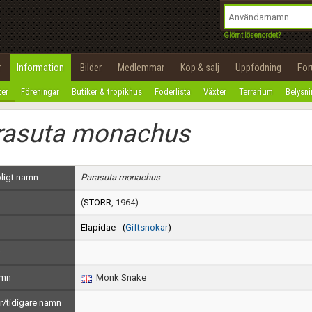
integritetspolicy
OK
Utför
Namn:
Begär nytt lösenord
Glömt lösenordet?
Tillbaka till förstasidan
Epost:
r
Information
Bilder
Medlemmar
Köp & sälj
Uppfödning
Fo
100%
ter
Föreningar
Butiker & tropikhus
Foderlista
Växter
Terrarium
Belysn
Användarnamn:
rasuta monachus
Lösenord:
Privacy Policy
ligt namn
Parasuta monachus
Terms of Service
(
STORR
, 1964)
Skapa konto
Elapidae - (
Giftsnokar
)
r
-
amn
Monk Snake
/tidigare namn