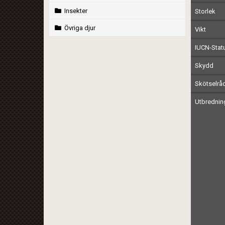
Insekter
Storlek
Övriga djur
Vikt
IUCN-Stat
Skydd
Skötselrå
Utbrednin