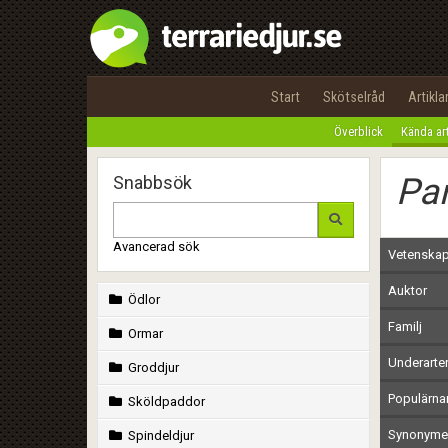
Start
Skötselråd
Artikla
Överblick
Kända ar
Pa
Snabbsök
Avancerad sök
Vetenskap
Auktor
Ödlor
Familj
Ormar
Underarte
Groddjur
Populärn
Sköldpaddor
Synonymer
Spindeldjur