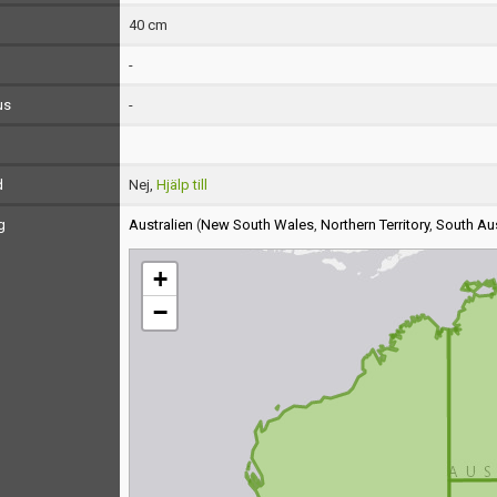
40 cm
-
us
-
d
Nej,
Hjälp till
g
Australien
(
New South Wales
,
Northern Territory
,
South Aus
+
−