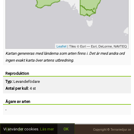
Leaflet
| Tiles © Esri — Esri, DeLorme, NAVTEQ
Kartan genereras med länderna som arten finns i. Det är med andra ord
ingen exakt karta över artens utbredning.
Reproduktion
Typ:
Levandefödare
Antal per kull:
4 st
Ägare av arten
-
Vi använder cookies.
Läs mer
OK
Copyright © Terrariedjur.se