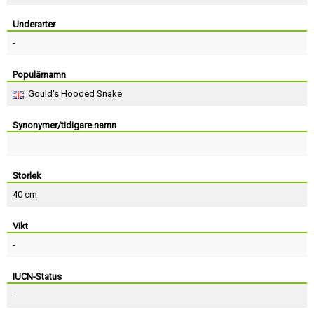
Skapa konto
Underarter
-
Populärnamn
Gould's Hooded Snake
Synonymer/tidigare namn
Storlek
40 cm
Vikt
-
IUCN-Status
-