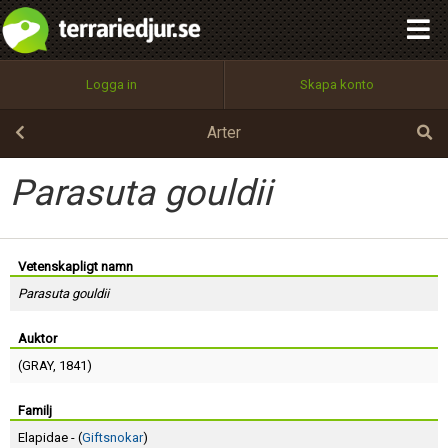
integritetspolicy
OK
Utför
Namn:
Begär nytt lösenord
Logga in
Skapa konto
Tillbaka till förstasidan
100%
Epost:
Arter
Parasuta gouldii
Användarnamn:
Vetenskapligt namn
Parasuta gouldii
Lösenord:
Auktor
(
GRAY
, 1841)
Privacy Policy
Terms of Service
Familj
Elapidae - (
Giftsnokar
)