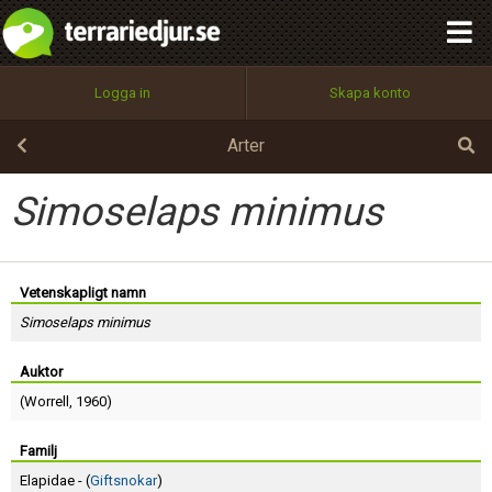
integritetspolicy
OK
Utför
Namn:
Begär nytt lösenord
Logga in
Skapa konto
Tillbaka till förstasidan
100%
Epost:
Arter
Simoselaps minimus
Användarnamn:
Vetenskapligt namn
Simoselaps minimus
Lösenord:
Auktor
(
Worrell
, 1960)
Privacy Policy
Terms of Service
Familj
Elapidae - (
Giftsnokar
)