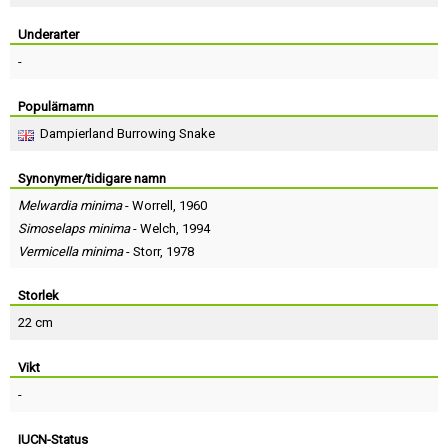
Skapa konto
Underarter
-
Populärnamn
Dampierland Burrowing Snake
Synonymer/tidigare namn
Melwardia minima
-
Worrell
, 1960
Simoselaps minima
-
Welch
, 1994
Vermicella minima
-
Storr
, 1978
Storlek
22 cm
Vikt
-
IUCN-Status