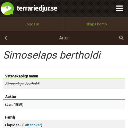
integritetspolicy
OK
Utför
Namn:
Begär nytt lösenord
Logga in
Skapa konto
Tillbaka till förstasidan
100%
Epost:
Arter
Simoselaps bertholdi
Användarnamn:
Vetenskapligt namn
Simoselaps bertholdi
Lösenord:
Auktor
(
Jan
, 1859)
Privacy Policy
Terms of Service
Familj
Elapidae - (
Giftsnokar
)