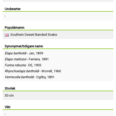
Skapa konto
Underarter
-
Populärnamn
Southern Desert Banded Snake
Synonymer/tidigare namn
Elaps bertholdi
-
Jan
, 1859
Elaps mattozoi
-
Ferreira
, 1891
Furina robusta
-
DE
, 1905
Rhynchoelaps bertholdi
-
Worrell
, 1960
Vermicella bertholdi
-
Ogilby
, 1891
Storlek
30 cm
Vikt
-