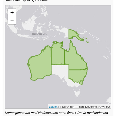
+
−
Leaflet
| Tiles © Esri — Esri, DeLorme, NAVTEQ
Kartan genereras med länderna som arten finns i. Det är med andra ord