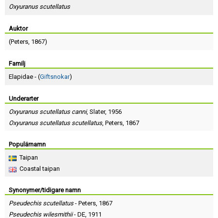
Skapa konto
Oxyuranus scutellatus
Auktor
(
Peters
, 1867)
Familj
Elapidae - (
Giftsnokar
)
Underarter
Oxyuranus scutellatus canni
,
Slater
, 1956
Oxyuranus scutellatus scutellatus
,
Peters
, 1867
Populärnamn
Taipan
Coastal taipan
Synonymer/tidigare namn
Pseudechis scutellatus
-
Peters
, 1867
Pseudechis wilesmithii
-
DE
, 1911