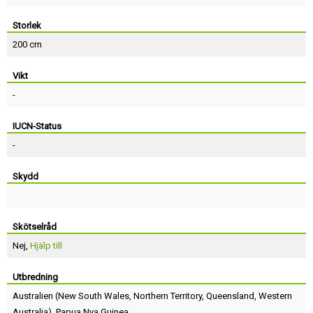
Storlek
200 cm
Vikt
-
IUCN-Status
-
Skydd
Skötselråd
Nej,
Hjälp till
Utbredning
Australien
(
New South Wales
,
Northern Territory
,
Queensland
,
Western
Australia
),
Papua Nya Guinea