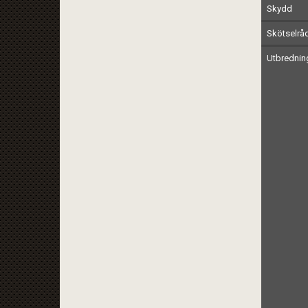
Skydd
Skötselrå
Utbrednin