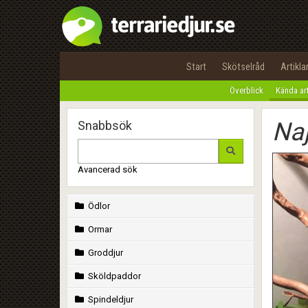
Start
Skötselråd
Artikla
Överblick
Kända ar
Naj
Snabbsök
Avancerad sök
Ödlor
Ormar
Groddjur
Sköldpaddor
Spindeldjur