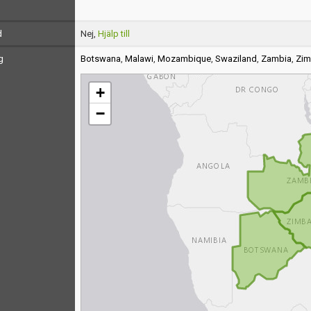
d
Nej,
Hjälp till
g
Botswana
,
Malawi
,
Mozambique
,
Swaziland
,
Zambia
,
Zi
+
−