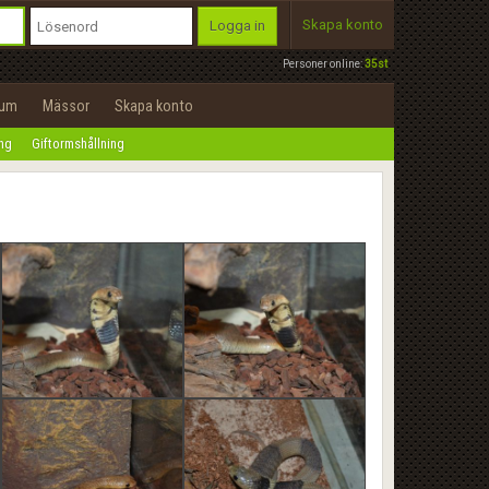
Skapa konto
Logga in
Personer online:
35st
rum
Mässor
Skapa konto
ing
Giftormshållning