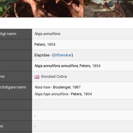
ligt namn
Naja annulifera
Peters
, 1854
Elapidae - (
Giftsnokar
)
r
Naja annulifera annulifera
,
Peters
, 1854
amn
Snouted Cobra
/tidigare namn
Naia haie
-
Boulenger
, 1887
Naja haje annulifera
-
Peters
, 1854
-
us
-