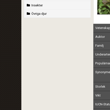
Insekter
Övriga djur
Vetenskap
Auktor
Familj
Underarte
Populärn
Synonymer
Storlek
Vikt
IUCN-Stat