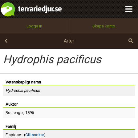
integritetspolicy
OK
Utför
Namn:
Begär nytt lösenord
Logga in
Skapa konto
Tillbaka till förstasidan
100%
Epost:
Arter
Hydrophis pacificus
Användarnamn:
Vetenskapligt namn
Hydrophis pacificus
Lösenord:
Auktor
Boulenger
, 1896
Privacy Policy
Terms of Service
Familj
Elapidae - (
Giftsnokar
)