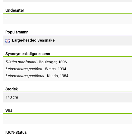
Skapa konto
Underarter
-
Populärnamn
Large-headed Seasnake
Synonymer/tidigare namn
Distira macfarlani
-
Boulenger
, 1896
Leioselasma pacifica
-
Welch
, 1994
Leioselasma pacificus
-
Kharin
, 1984
Storlek
140 cm
Vikt
-
IUCN-Status