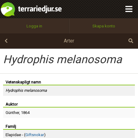
integritetspolicy
OK
Utför
Namn:
Begär nytt lösenord
Logga in
Skapa konto
Tillbaka till förstasidan
100%
Epost:
Arter
Hydrophis melanosoma
Användarnamn:
Vetenskapligt namn
Hydrophis melanosoma
Lösenord:
Auktor
Günther
, 1864
Privacy Policy
Terms of Service
Familj
Elapidae - (
Giftsnokar
)