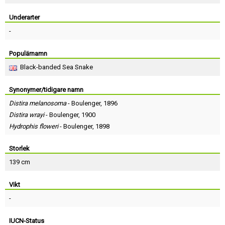
Skapa konto
Underarter
-
Populärnamn
Black-banded Sea Snake
Synonymer/tidigare namn
Distira melanosoma
-
Boulenger
, 1896
Distira wrayi
-
Boulenger
, 1900
Hydrophis floweri
-
Boulenger
, 1898
Storlek
139 cm
Vikt
-
IUCN-Status