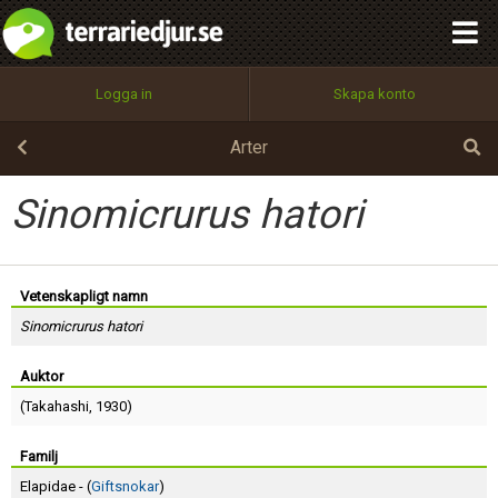
integritetspolicy
OK
Utför
Namn:
Begär nytt lösenord
Logga in
Skapa konto
Tillbaka till förstasidan
100%
Epost:
Arter
Sinomicrurus hatori
Användarnamn:
Vetenskapligt namn
Sinomicrurus hatori
Lösenord:
Auktor
(
Takahashi
, 1930)
Privacy Policy
Terms of Service
Familj
Elapidae - (
Giftsnokar
)