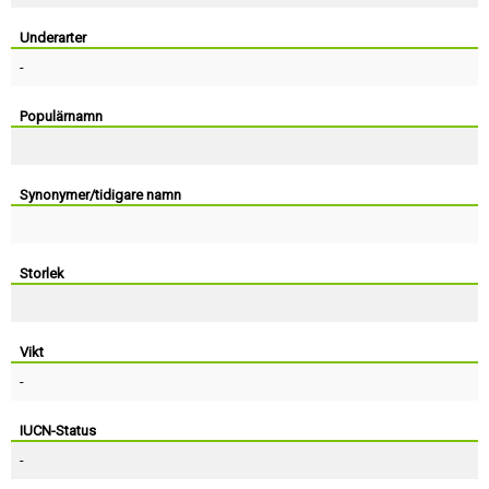
Skapa konto
Underarter
-
Populärnamn
Synonymer/tidigare namn
Storlek
Vikt
-
IUCN-Status
-