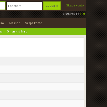
Skapa konto
Logga in
Personer online:
71st
rum
Mässor
Skapa konto
ing
Giftormshållning