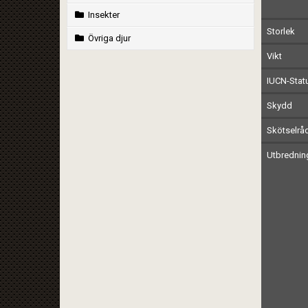
Insekter
Storlek
Övriga djur
Vikt
IUCN-Stat
Skydd
Skötselrå
Utbrednin