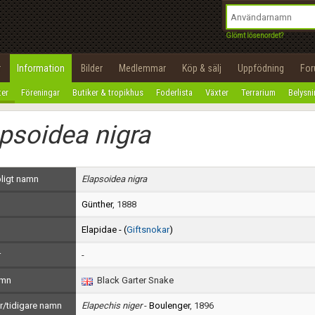
integritetspolicy
OK
Utför
Namn:
Begär nytt lösenord
Glömt lösenordet?
Tillbaka till förstasidan
Epost:
r
Information
Bilder
Medlemmar
Köp & sälj
Uppfödning
Fo
100%
ter
Föreningar
Butiker & tropikhus
Foderlista
Växter
Terrarium
Belysn
Användarnamn:
psoidea nigra
Lösenord:
Privacy Policy
ligt namn
Elapsoidea nigra
Terms of Service
Günther
, 1888
Skapa konto
Elapidae - (
Giftsnokar
)
r
-
amn
Black Garter Snake
/tidigare namn
Elapechis niger
-
Boulenger
, 1896