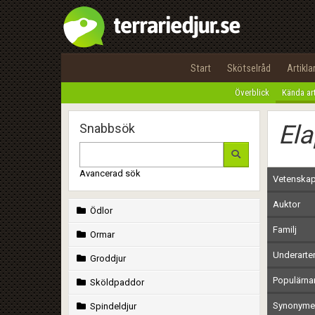
Start
Skötselråd
Artikla
Överblick
Kända ar
Ela
Snabbsök
Avancerad sök
Vetenskap
Auktor
Ödlor
Familj
Ormar
Underarte
Groddjur
Populärn
Sköldpaddor
Synonymer
Spindeldjur