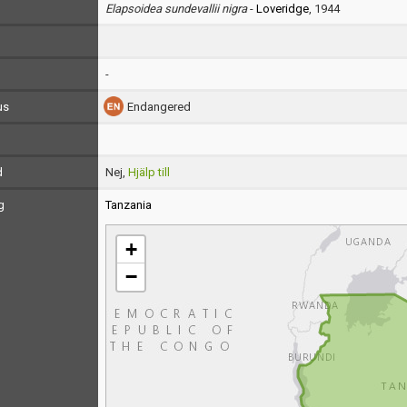
Elapsoidea sundevallii nigra
-
Loveridge
, 1944
-
us
Endangered
d
Nej,
Hjälp till
g
Tanzania
+
−