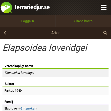
integritetspolicy
OK
Utför
Namn:
Begär nytt lösenord
Logga in
Skapa konto
Tillbaka till förstasidan
100%
Epost:
Arter
Elapsoidea loveridgei
Användarnamn:
Vetenskapligt namn
Elapsoidea loveridgei
Lösenord:
Auktor
Parker
, 1949
Privacy Policy
Terms of Service
Familj
Elapidae - (
Giftsnokar
)