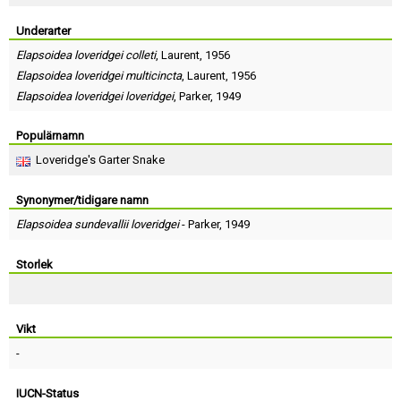
Skapa konto
Underarter
Elapsoidea loveridgei colleti
,
Laurent
, 1956
Elapsoidea loveridgei multicincta
,
Laurent
, 1956
Elapsoidea loveridgei loveridgei
,
Parker
, 1949
Populärnamn
Loveridge's Garter Snake
Synonymer/tidigare namn
Elapsoidea sundevallii loveridgei
-
Parker
, 1949
Storlek
Vikt
-
IUCN-Status