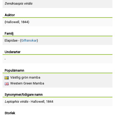
Skapa konto
Dendroaspis viridis
Auktor
(
Hallowell
, 1844)
Familj
Elapidae - (
Giftsnokar
)
Underarter
-
Populärnamn
Västlig grön mamba
Western Green Mamba
Synonymer/tidigare namn
Leptophis viridis
-
Hallowell
, 1844
Storlek