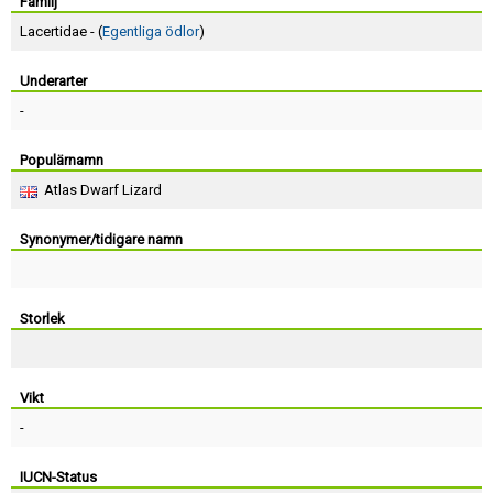
Skapa konto
Familj
Lacertidae - (
Egentliga ödlor
)
Underarter
-
Populärnamn
Atlas Dwarf Lizard
Synonymer/tidigare namn
Storlek
Vikt
-
IUCN-Status