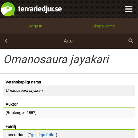
integritetspolicy
OK
Utför
Namn:
Begär nytt lösenord
Logga in
Skapa konto
Tillbaka till förstasidan
100%
Epost:
Arter
Omanosaura jayakari
Användarnamn:
Vetenskapligt namn
Omanosaura jayakari
Lösenord:
Auktor
(
Boulenger
, 1887)
Privacy Policy
Terms of Service
Familj
Lacertidae - (
Egentliga ödlor
)