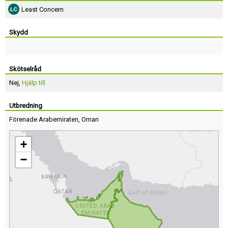
Least Concern
Skydd
Skötselråd
Nej,
Hjälp till
Utbredning
Förenade Arabemiraten
,
Oman
+
−