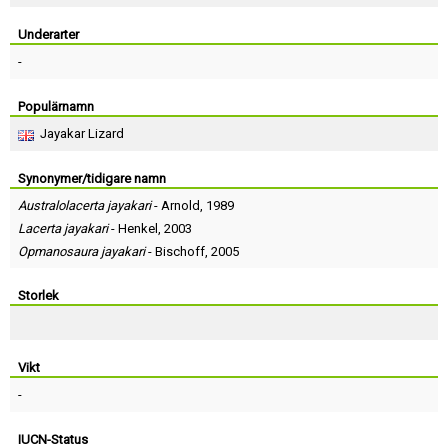
Skapa konto
Underarter
-
Populärnamn
Jayakar Lizard
Synonymer/tidigare namn
Australolacerta jayakari
-
Arnold
, 1989
Lacerta jayakari
-
Henkel
, 2003
Opmanosaura jayakari
-
Bischoff
, 2005
Storlek
Vikt
-
IUCN-Status