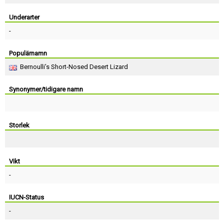
Skapa konto
Underarter
-
Populärnamn
Bernoulli’s Short-Nosed Desert Lizard
Synonymer/tidigare namn
Storlek
Vikt
-
IUCN-Status
-