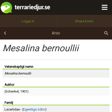
integritetspolicy
OK
Utför
Namn:
Begär nytt lösenord
Logga in
Skapa konto
Tillbaka till förstasidan
100%
Epost:
Arter
Mesalina bernoullii
Användarnamn:
Vetenskapligt namn
Mesalina bernoullii
Lösenord:
Auktor
(
Schenkel
, 1901)
Privacy Policy
Terms of Service
Familj
Lacertidae - (
Egentliga ödlor
)