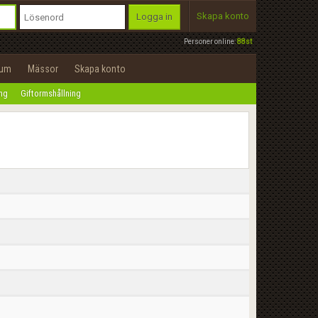
Skapa konto
Logga in
Personer online:
88st
rum
Mässor
Skapa konto
ing
Giftormshållning