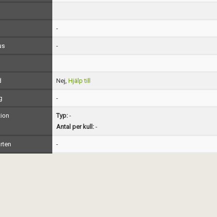
-
us
-
d
Nej,
Hjälp till
g
-
ion
Typ:
-
Antal per kull:
-
rten
-