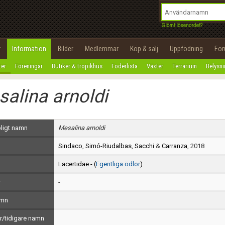
integritetspolicy
OK
Utför
Namn:
Begär nytt lösenord
Glömt lösenordet?
Tillbaka till förstasidan
Epost:
r
Information
Bilder
Medlemmar
Köp & sälj
Uppfödning
Fo
100%
ter
Föreningar
Butiker & tropikhus
Foderlista
Växter
Terrarium
Belysn
Användarnamn:
alina arnoldi
Lösenord:
Privacy Policy
ligt namn
Mesalina arnoldi
Terms of Service
Sindaco
,
Simó-Riudalbas
,
Sacchi
&
Carranza
, 2018
Skapa konto
Lacertidae - (
Egentliga ödlor
)
r
-
amn
/tidigare namn