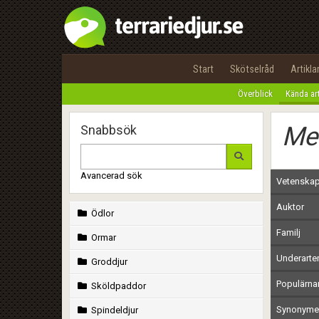
Start
Skötselråd
Artikla
Överblick
Kända ar
Mes
Snabbsök
Avancerad sök
Vetenskap
Auktor
Ödlor
Familj
Ormar
Underarte
Groddjur
Populärn
Sköldpaddor
Synonymer
Spindeldjur