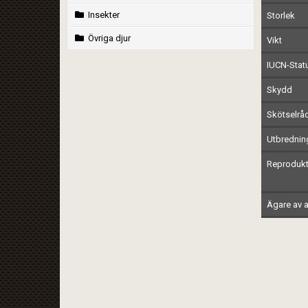
Insekter
Storlek
Övriga djur
Vikt
IUCN-Stat
Skydd
Skötselrå
Utbrednin
Reprodukt
Ägare av a