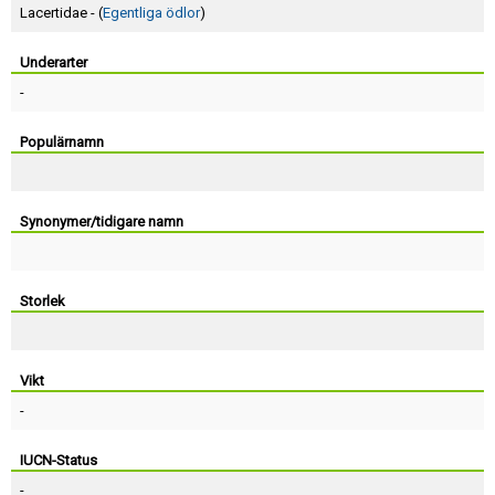
Skapa konto
Lacertidae - (
Egentliga ödlor
)
Underarter
-
Populärnamn
Synonymer/tidigare namn
Storlek
Vikt
-
IUCN-Status
-