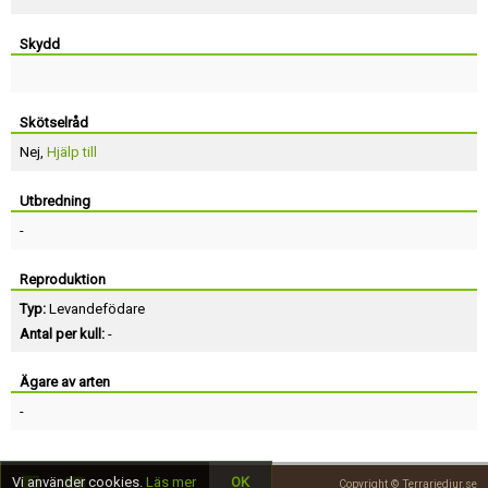
Skydd
Skötselråd
Nej,
Hjälp till
Utbredning
-
Reproduktion
Typ:
Levandefödare
Antal per kull:
-
Ägare av arten
-
Vi använder cookies.
Läs mer
OK
Copyright © Terrariedjur.se