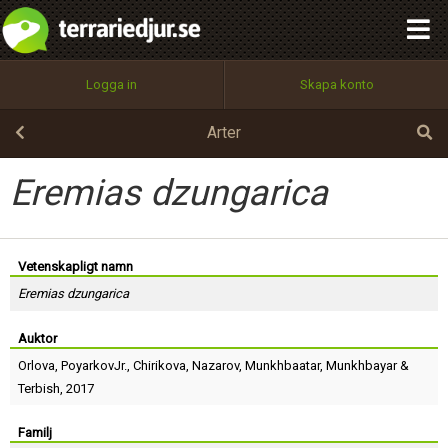
integritetspolicy
OK
Utför
Namn:
Begär nytt lösenord
Logga in
Skapa konto
Tillbaka till förstasidan
100%
Epost:
Arter
Eremias dzungarica
Användarnamn:
Vetenskapligt namn
Eremias dzungarica
Lösenord:
Auktor
Orlova
,
PoyarkovJr.
,
Chirikova
,
Nazarov
,
Munkhbaatar
,
Munkhbayar
&
Privacy Policy
Terbish
, 2017
Terms of Service
Familj