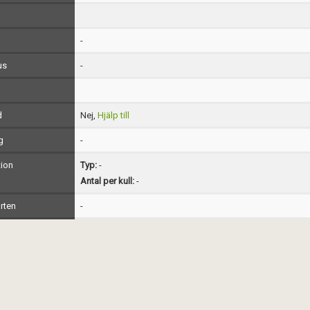
-
us
-
d
Nej,
Hjälp till
g
-
ion
Typ:
-
Antal per kull:
-
rten
-