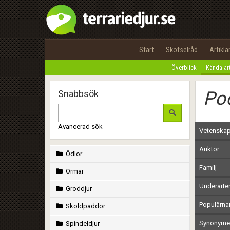
Start
Skötselråd
Artikla
Överblick
Kända ar
Pod
Snabbsök
Avancerad sök
Vetenskap
Auktor
Ödlor
Familj
Ormar
Underarte
Groddjur
Populärn
Sköldpaddor
Synonymer
Spindeldjur