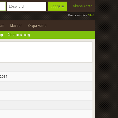
Skapa konto
Logga in
Personer online:
34st
rum
Mässor
Skapa konto
ing
Giftormshållning
 2014