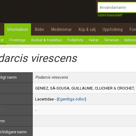
integritetspolicy
OK
Utför
Namn:
Begär nytt lösenord
Glömt lösenordet?
Tillbaka till förstasidan
Epost:
r
Information
Bilder
Medlemmar
Köp & sälj
Uppfödning
Fo
100%
ter
Föreningar
Butiker & tropikhus
Foderlista
Växter
Terrarium
Belysn
Användarnamn:
arcis virescens
Lösenord:
Privacy Policy
ligt namn
Podarcis virescens
Terms of Service
GENIEZ
,
SÁ-SOUSA
,
GUILLAUME
,
CLUCHIER
&
CROCHET
,
Skapa konto
Lacertidae - (
Egentliga ödlor
)
r
-
amn
/tidigare namn