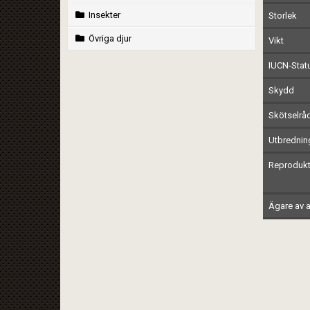
Insekter
Storlek
Övriga djur
Vikt
IUCN-Stat
Skydd
Skötselrå
Utbrednin
Reprodukt
Ägare av a