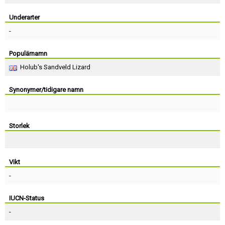
Skapa konto
Underarter
-
Populärnamn
Holub's Sandveld Lizard
Synonymer/tidigare namn
Storlek
Vikt
-
IUCN-Status
-