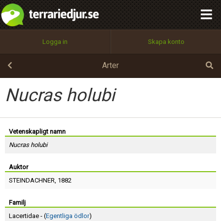
integritetspolicy
OK
Utför
Namn:
Begär nytt lösenord
Logga in
Skapa konto
Tillbaka till förstasidan
100%
Epost:
Arter
Nucras holubi
Användarnamn:
Vetenskapligt namn
Nucras holubi
Lösenord:
Auktor
STEINDACHNER
, 1882
Privacy Policy
Terms of Service
Familj
Lacertidae - (
Egentliga ödlor
)