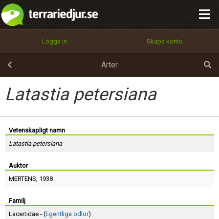
integritetspolicy
OK
Utför
Namn:
Begär nytt lösenord
Logga in
Skapa konto
Tillbaka till förstasidan
100%
Epost:
Arter
Latastia petersiana
Användarnamn:
Vetenskapligt namn
Latastia petersiana
Lösenord:
Auktor
MERTENS
, 1938
Privacy Policy
Terms of Service
Familj
Lacertidae - (
Egentliga ödlor
)