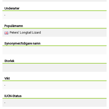
Skapa konto
Underarter
-
Populärnamn
Peters' Longtail Lizard
Synonymer/tidigare namn
Storlek
Vikt
-
IUCN-Status
-