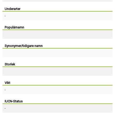
Skapa konto
Underarter
-
Populärnamn
Synonymer/tidigare namn
Storlek
Vikt
-
IUCN-Status
-