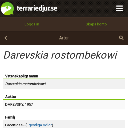
integritetspolicy
OK
Utför
Namn:
Begär nytt lösenord
Logga in
Skapa konto
Tillbaka till förstasidan
100%
Epost:
Arter
Darevskia rostombekowi
Användarnamn:
Vetenskapligt namn
Darevskia rostombekowi
Lösenord:
Auktor
DAREVSKY
, 1957
Privacy Policy
Terms of Service
Familj
Lacertidae - (
Egentliga ödlor
)