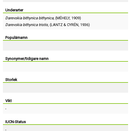
Skapa konto
Underarter
Darevskia bithynica bithynica
, (
MÉHELY
, 1909)
Darevskia bithynica tristis
, (
LANTZ
&
CYRÉN
, 1936)
Populärnamn
Synonymer/tidigare namn
Storlek
Vikt
-
IUCN-Status
-