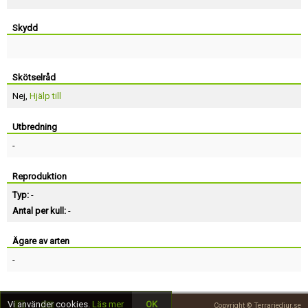
Skydd
Skötselråd
Nej,
Hjälp till
Utbredning
-
Reproduktion
Typ:
-
Antal per kull:
-
Ägare av arten
-
Vi använder cookies.
Läs mer
OK
Copyright © Terrariedjur.se