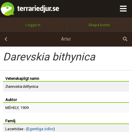
integritetspolicy
OK
Utför
Namn:
Begär nytt lösenord
Logga in
Skapa konto
Tillbaka till förstasidan
100%
Epost:
Arter
Darevskia bithynica
Användarnamn:
Vetenskapligt namn
Darevskia bithynica
Lösenord:
Auktor
MÉHELY
, 1909
Privacy Policy
Terms of Service
Familj
Lacertidae - (
Egentliga ödlor
)