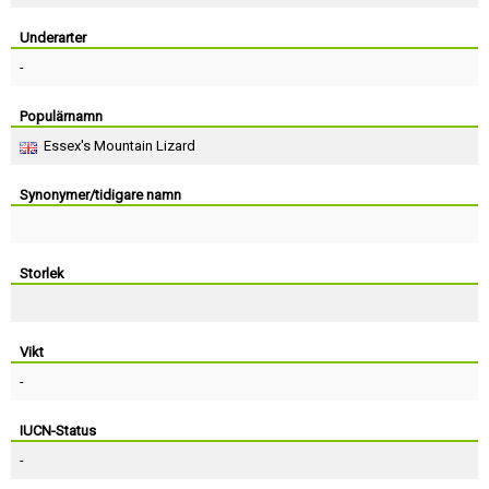
Skapa konto
Underarter
-
Populärnamn
Essex's Mountain Lizard
Synonymer/tidigare namn
Storlek
Vikt
-
IUCN-Status
-