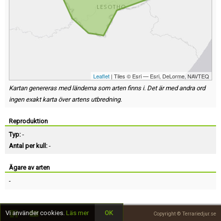
Leaflet
| Tiles © Esri — Esri, DeLorme, NAVTEQ
Kartan genereras med länderna som arten finns i. Det är med andra ord
ingen exakt karta över artens utbredning.
Reproduktion
Typ:
-
Antal per kull:
-
Ägare av arten
-
Vi använder cookies.
Läs mer
OK
Copyright © Terrariedjur.se