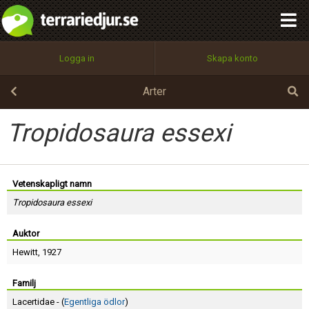
integritetspolicy
OK
Utför
Namn:
Begär nytt lösenord
Logga in
Skapa konto
Tillbaka till förstasidan
100%
Epost:
Arter
Tropidosaura essexi
Användarnamn:
Vetenskapligt namn
Tropidosaura essexi
Lösenord:
Auktor
Hewitt
, 1927
Privacy Policy
Terms of Service
Familj
Lacertidae - (
Egentliga ödlor
)