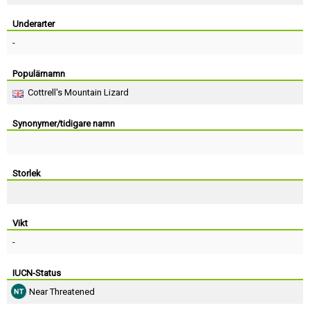
Skapa konto
Underarter
-
Populärnamn
Cottrell's Mountain Lizard
Synonymer/tidigare namn
Storlek
Vikt
-
IUCN-Status
Near Threatened