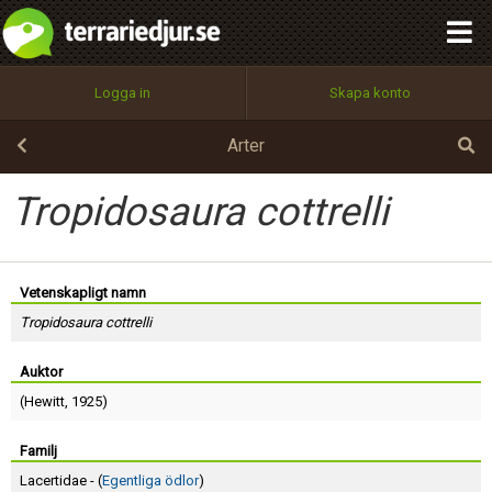
integritetspolicy
OK
Utför
Namn:
Begär nytt lösenord
Logga in
Skapa konto
Tillbaka till förstasidan
100%
Epost:
Arter
Tropidosaura cottrelli
Användarnamn:
Vetenskapligt namn
Tropidosaura cottrelli
Lösenord:
Auktor
(
Hewitt
, 1925)
Privacy Policy
Terms of Service
Familj
Lacertidae - (
Egentliga ödlor
)