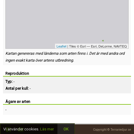
Leaflet
| Tiles © Esri — Esri, DeLorme, NAVTEQ
Kartan genereras med länderna som arten finns i. Det är med andra ord
ingen exakt karta över artens utbredning.
Reproduktion
Typ:
-
Antal per kull:
-
Ägare av arten
-
Vi använder cookies.
Läs mer
OK
Copyright © Terrariedjur.se