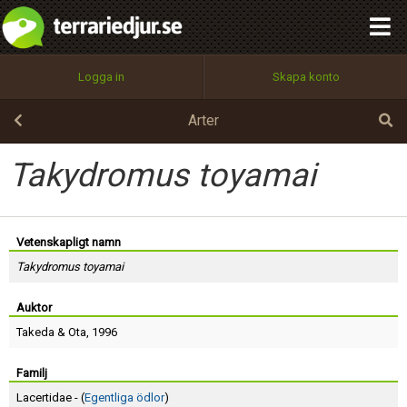
integritetspolicy
OK
Utför
Namn:
Begär nytt lösenord
Logga in
Skapa konto
Tillbaka till förstasidan
100%
Epost:
Arter
Takydromus toyamai
Användarnamn:
Vetenskapligt namn
Takydromus toyamai
Lösenord:
Auktor
Takeda
&
Ota
, 1996
Privacy Policy
Terms of Service
Familj
Lacertidae - (
Egentliga ödlor
)