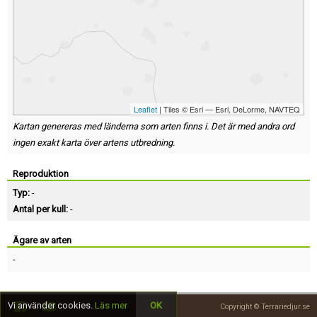
Leaflet
| Tiles © Esri — Esri, DeLorme, NAVTEQ
Kartan genereras med länderna som arten finns i. Det är med andra ord
ingen exakt karta över artens utbredning.
Reproduktion
Typ:
-
Antal per kull:
-
Ägare av arten
-
Vi använder cookies.
Läs mer
OK
Copyright © Terrariedjur.se