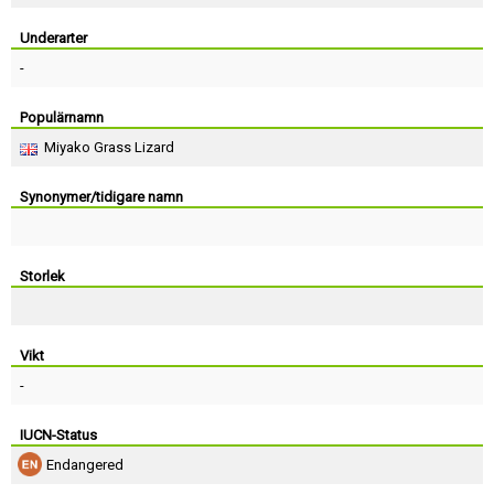
Skapa konto
Underarter
-
Populärnamn
Miyako Grass Lizard
Synonymer/tidigare namn
Storlek
Vikt
-
IUCN-Status
Endangered