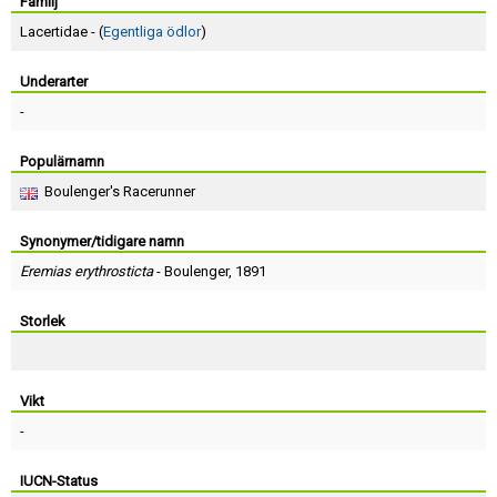
Skapa konto
Familj
Lacertidae - (
Egentliga ödlor
)
Underarter
-
Populärnamn
Boulenger's Racerunner
Synonymer/tidigare namn
Eremias erythrosticta
-
Boulenger
, 1891
Storlek
Vikt
-
IUCN-Status