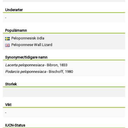
Skapa konto
Underarter
-
Populärnamn
Peloponnesisk ödla
Peloponnese Wall Lizard
Synonymer/tidigare namn
Lacerta peloponnesiaca
-
Bibron
, 1833
Podarcis peloponnesiaca
-
Bischoff
, 1980
Storlek
Vikt
-
IUCN-Status