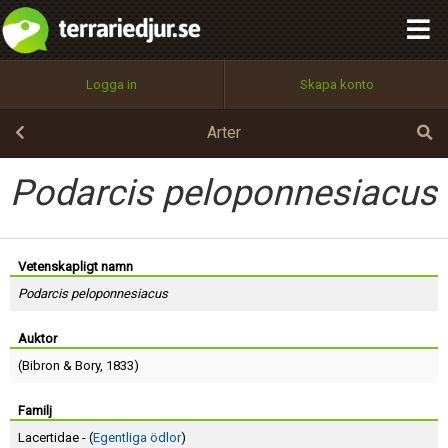
integritetspolicy
OK
Utför
Namn:
Begär nytt lösenord
Logga in
Skapa konto
Tillbaka till förstasidan
100%
Epost:
Arter
Podarcis peloponnesiacus
Användarnamn:
Vetenskapligt namn
Podarcis peloponnesiacus
Lösenord:
Auktor
(
Bibron
&
Bory
, 1833)
Privacy Policy
Terms of Service
Familj
Lacertidae - (
Egentliga ödlor
)